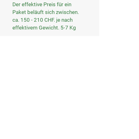
Der effektive Preis für ein 
Paket beläuft sich zwischen. 
ca. 150 - 210 CHF. je nach 
effektivem Gewicht. 5-7 Kg
Details
Yannick Steffen
Hof Seilern
4418 Reigoldswil
info@seilern-wiesenschwein.ch